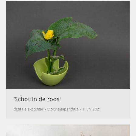
‘Schot in de roos’
digitale expositie
Door
agapanthus
1 juni 2021