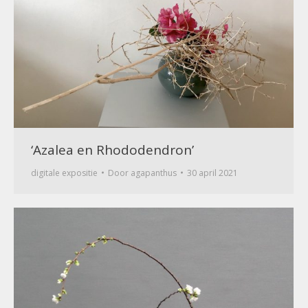
‘Azalea en Rhododendron’
digitale expositie
Door
agapanthus
30 april 2021