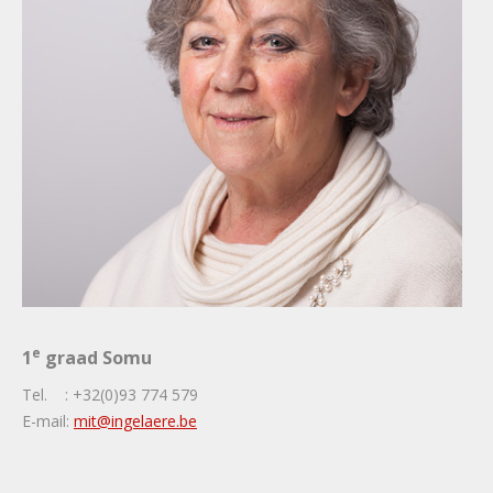
e
1
graad Somu
Tel. : +32(0)93 774 579
E-mail:
mit@ingelaere.be