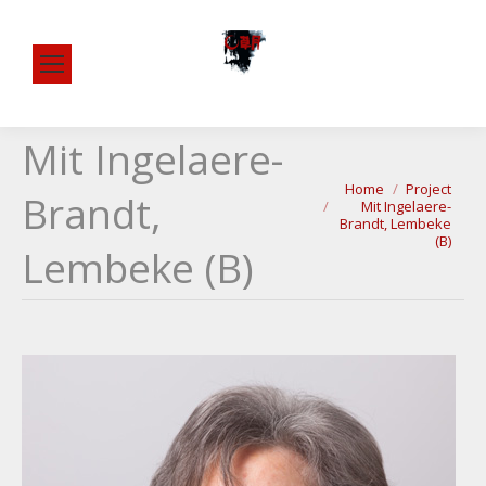
Mit Ingelaere-
Je bent hier:
Home
Project
Brandt,
Mit Ingelaere-
Brandt, Lembeke
(B)
Lembeke (B)