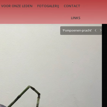
VOOR ONZE LEDEN
FOTOGALERIJ
CONTACT
EDEN
FOTOGALERIJ
CONTACT
LINKS
LINKS
‘Pompoenen-pracht’